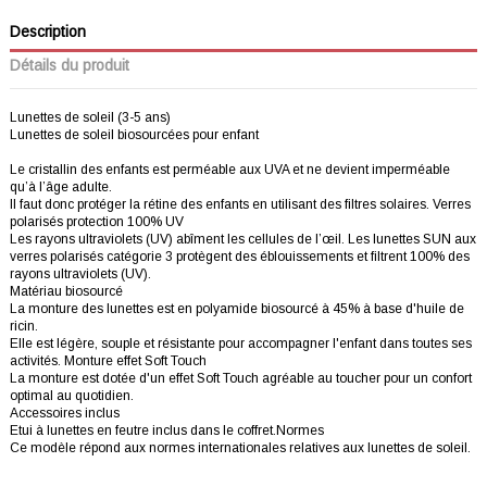
Description
Détails du produit
Lunettes de soleil (3-5 ans)
Lunettes de soleil biosourcées pour enfant
Le cristallin des enfants est perméable aux UVA et ne devient imperméable
qu’à l’âge adulte.
Il faut donc protéger la rétine des enfants en utilisant des filtres solaires. Verres
polarisés protection 100% UV
Les rayons ultraviolets (UV) abîment les cellules de l’œil. Les lunettes SUN aux
verres polarisés catégorie 3 protègent des éblouissements et filtrent 100% des
rayons ultraviolets (UV).
Matériau biosourcé
La monture des lunettes est en polyamide biosourcé à 45% à base d'huile de
ricin.
Elle est légère, souple et résistante pour accompagner l'enfant dans toutes ses
activités. Monture effet Soft Touch
La monture est dotée d'un effet Soft Touch agréable au toucher pour un confort
optimal au quotidien.
Accessoires inclus
Etui à lunettes en feutre inclus dans le coffret.Normes
Ce modèle répond aux normes internationales relatives aux lunettes de soleil.