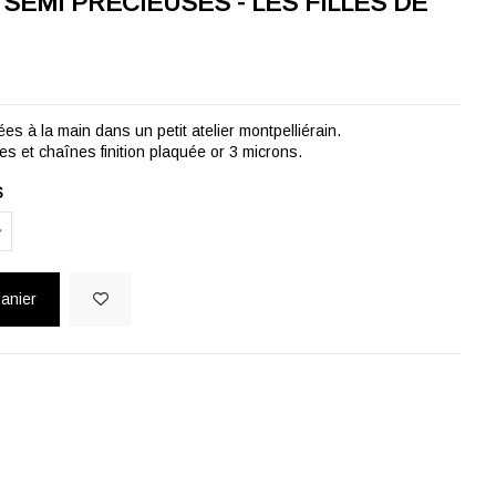
SEMI PRECIEUSES - LES FILLES DE
ées à la main dans un petit atelier montpelliérain.
s et chaînes finition plaquée or 3 microns.
S
panier