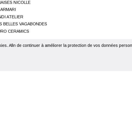
AISES NICOLLE
ARMARI
NDI ATELIER
S BELLES VAGABONDES
RO CERAMICS
kies. Afin de continuer à améliorer la protection de vos données personn
© 2020 - 2026 Metropolitan Concept Store - Création
Nina Robette