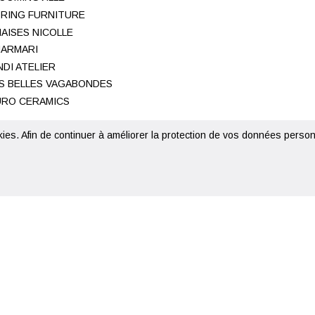
RING FURNITURE
AISES NICOLLE
ARMARI
NDI ATELIER
S BELLES VAGABONDES
RO CERAMICS
kies. Afin de continuer à améliorer la protection de vos données personn
© 2020 - 2026 Metropolitan Concept Store - Création
Nina Robette