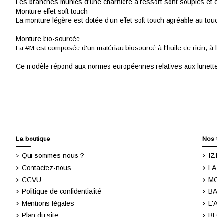
Les branches munies d'une charnière à ressort sont souples et co
Monture effet soft touch
La monture légère est dotée d’un effet soft touch agréable au tou
Monture bio-sourcée
La #M est composée d'un matériau biosourcé à l'huile de ricin, à la
Ce modèle répond aux normes européennes relatives aux lunettes
La boutique
Nos 
Qui sommes-nous ?
IZ
Contactez-nous
LA
CGVU
M
Politique de confidentialité
BA
Mentions légales
L'
Plan du site
BL