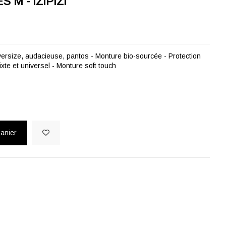
 M - IZIPIZI
versize, audacieuse, pantos - Monture bio-sourcée - Protection
te et universel - Monture soft touch
panier