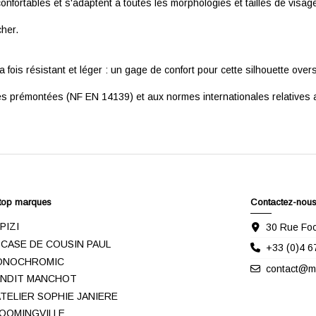
nfortables et s'adaptent à toutes les morphologies et tailles de visag
cher.
 fois résistant et léger : un gage de confort pour cette silhouette overs
 prémontées (NF EN 14139) et aux normes internationales relatives au
top marques
Contactez-nou
IPIZI
30 Rue Foc
 CASE DE COUSIN PAUL
+33 (0)4 6
ONOCHROMIC
contact@me
NDIT MANCHOT
ATELIER SOPHIE JANIERE
OOMINGVILLE