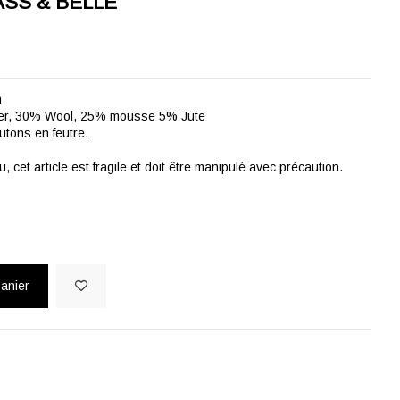
SS & BELLE
m
ster, 30% Wool, 25% mousse 5% Jute
utons en feutre.
 cet article est fragile et doit être manipulé avec précaution.
panier