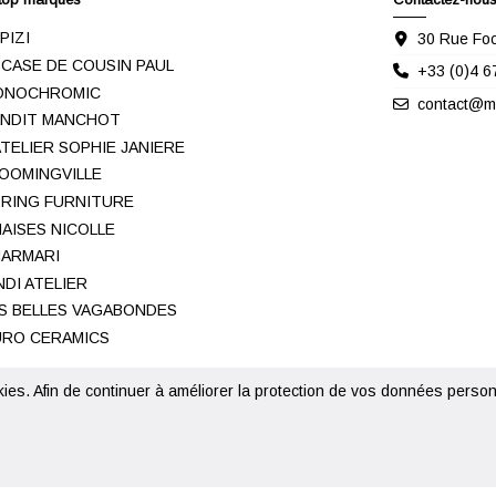
IPIZI
30 Rue Foc
 CASE DE COUSIN PAUL
+33 (0)4 6
ONOCHROMIC
contact@me
NDIT MANCHOT
ATELIER SOPHIE JANIERE
OOMINGVILLE
RING FURNITURE
AISES NICOLLE
ARMARI
NDI ATELIER
S BELLES VAGABONDES
RO CERAMICS
kies. Afin de continuer à améliorer la protection de vos données personn
© 2020 - 2026 Metropolitan Concept Store - Création
Nina Robette